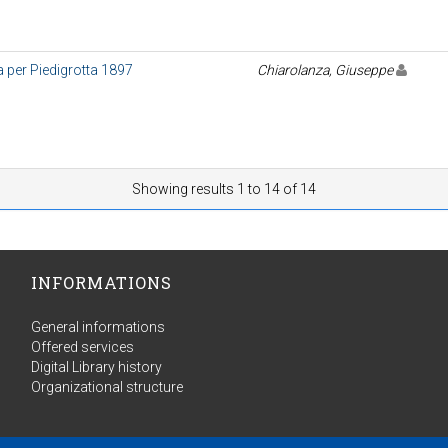
la per Piedigrotta 1897
Chiarolanza, Giuseppe
Showing results 1 to 14 of 14
INFORMATIONS
General informations
Offered services
Digital Library history
Organizational structure