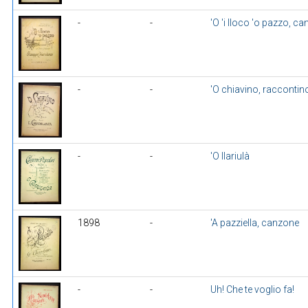
-
-
'O 'i lloco 'o pazzo, 
-
-
'O chiavino, racconti
-
-
'O llariulà
1898
-
'A pazziella, canzone
-
-
Uh! Che te voglio fa!