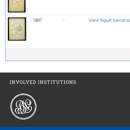
1897
-
Viene 'Ngiulì!, barcaro
INVOLVED INSTITUTIONS