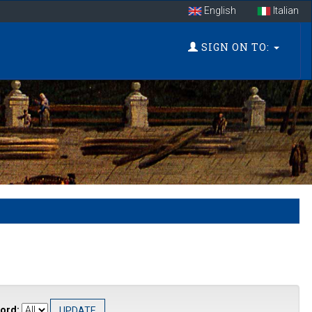
English
Italian
SIGN ON TO:
ord: