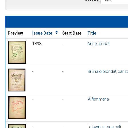
Preview
Issue Date
Start Date
Title
1898
-
Angelarosa!
-
-
Bruna o bionda!, canz
-
-
'A femmena
-
-
I clownes musicali