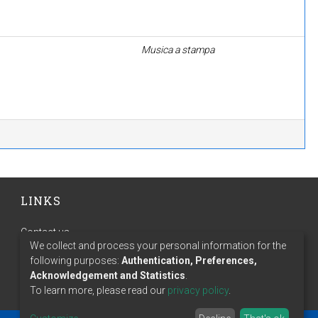
Musica a stampa
LINKS
Contact us
We collect and process your personal information for the
Terms of use
following purposes:
Authentication, Preferences,
Privacy policy
Acknowledgement and Statistics
.
To learn more, please read our
privacy policy
.