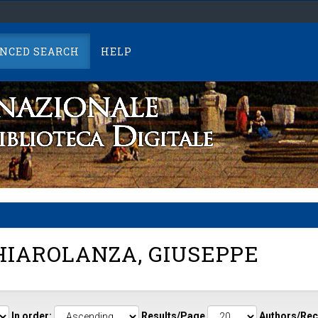
NCED SEARCH
HELP
IAROLANZA, GIUSEPPE
In order:
Results/Page
Authors/Rec