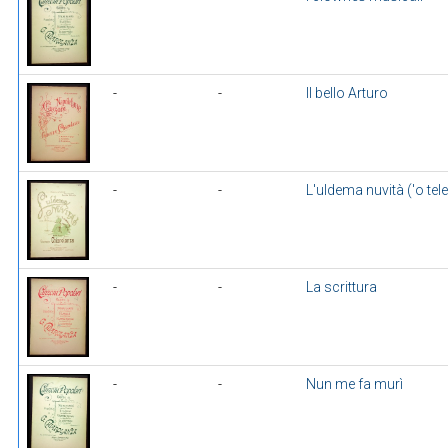
-
-
Il bello Arturo
-
-
L'uldema nuvità ('o tele
-
-
La scrittura
-
-
Nun me fa murì