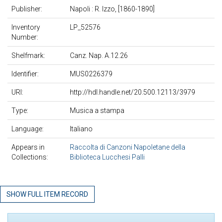
Publisher:
Napoli : R. Izzo, [1860-1890]
Inventory
LP_52576
Number:
Shelfmark:
Canz. Nap. A.12.26
Identifier:
MUS0226379
URI:
http://hdl.handle.net/20.500.12113/3979
Type:
Musica a stampa
Language:
Italiano
Appears in
Raccolta di Canzoni Napoletane della
Collections:
Biblioteca Lucchesi Palli
SHOW FULL ITEM RECORD