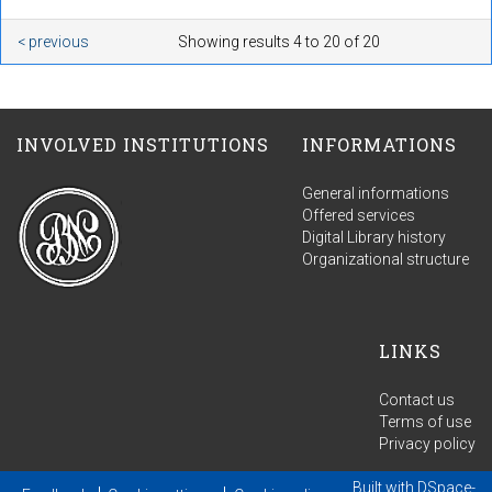
< previous
Showing results 4 to 20 of 20
INVOLVED INSTITUTIONS
INFORMATIONS
General informations
Offered services
Digital Library history
Organizational structure
LINKS
Contact us
Terms of use
Privacy policy
Built with
DSpace-