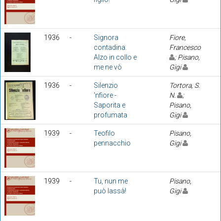
1936
-
Signora
Fiore,
contadina.
Francesco
Alzo in collo e
; Pisano,
me ne vò
Gigi
1936
-
Silenzio
Tortora, S.
'nfiore -
N.
;
Saporita e
Pisano,
profumata
Gigi
1939
-
Teofilo
Pisano,
pennacchio
Gigi
1939
-
Tu, nun me
Pisano,
può lassà!
Gigi