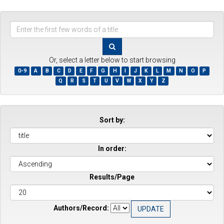
Enter
the
first
few
Or, select a letter below to start browsing
words
0-9
A
B
C
D
E
F
G
H
I
J
K
L
M
N
O
P
of
Q
R
S
T
U
V
W
X
Y
Z
a
title
Sort by:
In order:
Results/Page
Authors/Record: