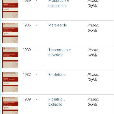
1939
-
M'abbrucia e
Pisano,
me fa male
Gigi
1936
-
Mare e sole
Pisano,
Gigi
1939
-
'Nnammurate
Pisano,
puverielle
Gigi
1932
-
'O telefono
Pisano,
Gigi
1939
-
Pigliatillo...
Pisano,
pigliatillo
Gigi