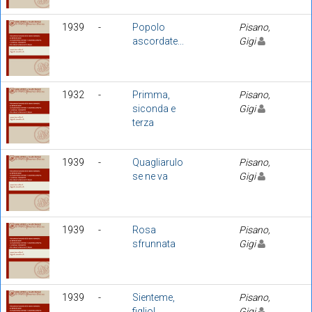
1939
-
Popolo
Pisano,
ascordate...
Gigi
1932
-
Primma,
Pisano,
siconda e
Gigi
terza
1939
-
Quagliarulo
Pisano,
se ne va
Gigi
1939
-
Rosa
Pisano,
sfrunnata
Gigi
1939
-
Sienteme,
Pisano,
figlio!
Gigi