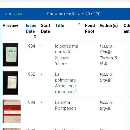
< previous
Showing results 4 to 20 of 20
Preview
Issue
Start
Title
Fond
Author(s)
Ot
Date
Date
Root
au
1934
-
Io penso ma
Pisano,
non lo fò.
Gigi
;
Silenzio
Tortora, S.
'nfiore
N.
1952
-
La
Pisano,
polmonara.
Gigi
Armà... nun
me scuccià!
1939
-
Lauretta
Pisano,
Pompapòn
Gigi