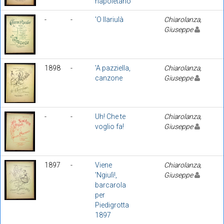
napoletano
-
-
'O llariulà
Chiarolanza,
Giuseppe
1898
-
'A pazziella,
Chiarolanza,
canzone
Giuseppe
-
-
Uh! Che te
Chiarolanza,
voglio fa!
Giuseppe
1897
-
Viene
Chiarolanza,
'Ngiulì!,
Giuseppe
barcarola
per
Piedigrotta
1897