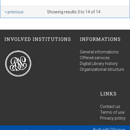
< previous
Showing results 3 to 14 of 14
INVOLVED INSTITUTIONS
INFORMATIONS
General informations
Offered services
Digital Library history
Organizational structure
LINKS
Contact us
Terms of use
Privacy policy
Built with
DSpace-