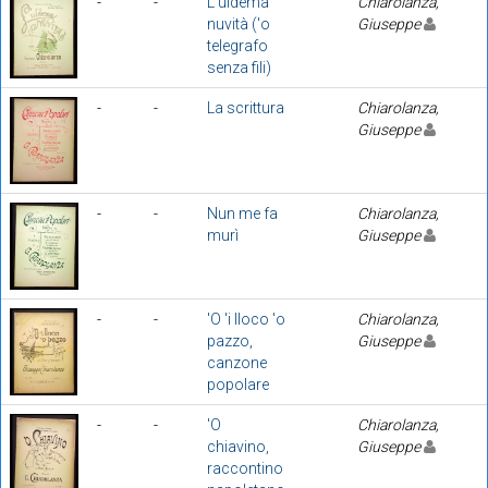
-
-
L'uldema
Chiarolanza,
nuvità ('o
Giuseppe
telegrafo
senza fili)
-
-
La scrittura
Chiarolanza,
Giuseppe
-
-
Nun me fa
Chiarolanza,
murì
Giuseppe
-
-
'O 'i lloco 'o
Chiarolanza,
pazzo,
Giuseppe
canzone
popolare
-
-
'O
Chiarolanza,
chiavino,
Giuseppe
raccontino