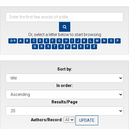
Enter
the
first
few
Or, select a letter below to start browsing
words
0-9
A
B
C
D
E
F
G
H
I
J
K
L
M
N
O
P
of
Q
R
S
T
U
V
W
X
Y
Z
a
title
Sort by:
In order:
Results/Page
Authors/Record: