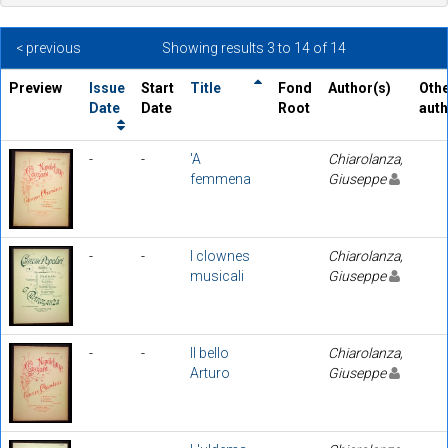
< previous
Showing results 3 to 14 of 14
Preview
Issue
Start
Title
Fond
Author(s)
Oth
Date
Date
Root
aut
-
-
'A
Chiarolanza,
femmena
Giuseppe
-
-
I clownes
Chiarolanza,
musicali
Giuseppe
-
-
Il bello
Chiarolanza,
Arturo
Giuseppe