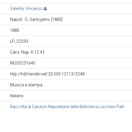
Valente, Vincenzo
Napoli : G. Santojanni, [1885]
1885
LP_52593
Canz. Nap. A.12.43
MUS0231640
http://hdl.handle.net/20.500.12113/3248
Musica a stampa
Italiano
Raccolta di Canzoni Napoletane della Biblioteca Lucchesi Palli