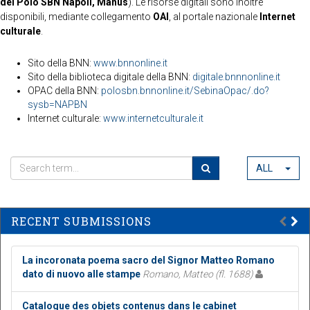
del Polo SBN Napoli, Manus
). Le risorse digitali sono inoltre
disponibili, mediante collegamento
OAI
, al portale nazionale
Internet
culturale
.
Sito della BNN:
www.bnnonline.it
Sito della biblioteca digitale della BNN:
digitale.bnnnonline.it
OPAC della BNN:
polosbn.bnnonline.it/SebinaOpac/.do?
sysb=NAPBN
Internet culturale:
www.internetculturale.it
ALL
RECENT SUBMISSIONS
La incoronata poema sacro del Signor Matteo Romano
dato di nuovo alle stampe
Romano, Matteo (fl. 1688)
Catalogue des objets contenus dans le cabinet