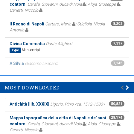
contorni
Carafa, Giovanni, duca di Noia
; Aloja, Giuseppe
;
Carletti, Niccolo
Il Regno di Napoli
Cartaro, Mario
; Stigliola, Nicola
8,202
Antonio
Divina Commedia
Dante Alighieri
7,317
Manuscript
Type
A Silvia
Giacomo Leopardi
7,145
MOST DOWNLOADED
Antichità [lib. XXXIX]
Ligorio, Pirro <ca. 1512-1583>
50,821
Mappa topografica della citta di Napoli e de' suoi
28,174
contorni
Carafa, Giovanni, duca di Noia
; Aloja, Giuseppe
;
Carletti, Niccolo