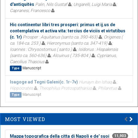
d'antiquitès
Palin, Nils Gustaf
; Ungarelli, Luigi Maria
;
Capranesi, Francesco
Hic continentur libri tres prosperi: primus et ij.us de
contemplativa et activa vita: tercius de viciis et virtutibus
(c. 1r)
Prosper : Aquitanus (santo ca. 390-463)
; Origenes (
ca. 184-ca. 253 )
; Hieronymus (santo ca. 347-419)
;
Ioannes : Chrysostomus ( santo )
; Isidorus : Hispalensis
(santo ca. 560-636)
; Alcuinus ( 735-804 )
; Cyprianus,
Caecilius Thascius
Manuscript
Type
Isagoge ad Tegni Galeni(c. 1r-7v)
Hunayn ibn Ishaq
;
Hippocrates
; Theophilus Protospatharius
; Philaretus
Manuscript
Type
MOST VIEWED
Mappa topografica della citta di Napoli e de' suoi
11,903