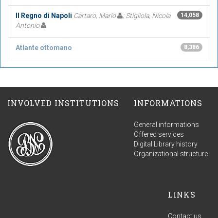
Il Regno di Napoli
Cartaro, Mario
; Stigliola, Nicola
14,058
Antonio
Atlante ottomano
8,386
INVOLVED INSTITUTIONS
INFORMATIONS
General informations
Offered services
Digital Library history
Organizational structure
LINKS
Contact us