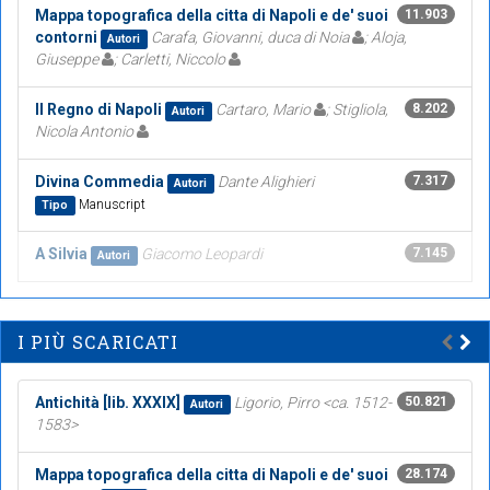
Mappa topografica della citta di Napoli e de' suoi
11.903
contorni
Carafa, Giovanni, duca di Noia
; Aloja,
Autori
Giuseppe
; Carletti, Niccolo
Il Regno di Napoli
Cartaro, Mario
; Stigliola,
8.202
Autori
Nicola Antonio
Divina Commedia
Dante Alighieri
7.317
Autori
Manuscript
Tipo
A Silvia
Giacomo Leopardi
7.145
Autori
I PIÙ SCARICATI
Antichità [lib. XXXIX]
Ligorio, Pirro <ca. 1512-
50.821
Autori
1583>
Mappa topografica della citta di Napoli e de' suoi
28.174