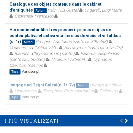
Catalogue des objets contenus dans le cabinet
d'antiquitès
Palin, Nils Gustaf
; Ungarelli, Luigi Maria
Autori
; Capranesi, Francesco
Hic continentur libri tres prosperi: primus et ij.us de
contemplativa et activa vita: tercius de viciis et virtutibus
(c. 1r)
Prosper : Aquitanus (santo ca. 390-463)
;
Autori
Origenes ( ca. 184-ca. 253 )
; Hieronymus (santo ca. 347-419)
; Ioannes : Chrysostomus ( santo )
; Isidorus : Hispalensis
(santo ca. 560-636)
; Alcuinus ( 735-804 )
; Cyprianus,
Caecilius Thascius
Manuscript
Tipo
Isagoge ad Tegni Galeni(c. 1r-7v)
Hunayn ibn Ishaq
Autori
; Hippocrates
; Theophilus Protospatharius
; Philaretus
Manuscript
Tipo
I PIÙ VISUALIZZATI