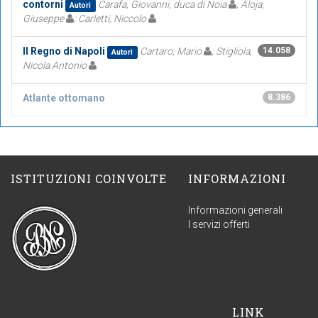
contorni
Carafa, Giovanni, duca di Noia
; Aloja,
Autori
Giuseppe
; Carletti, Niccolo
Il Regno di Napoli
Cartaro, Mario
; Stigliola,
14.058
Autori
Nicola Antonio
Atlante ottomano
8.386
ISTITUZIONI COINVOLTE
INFORMAZIONI
Informazioni generali
I servizi offerti
LINK