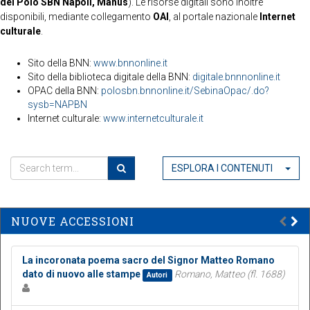
del Polo SBN Napoli, Manus
). Le risorse digitali sono inoltre
disponibili, mediante collegamento
OAI
, al portale nazionale
Internet
culturale
.
Sito della BNN:
www.bnnonline.it
Sito della biblioteca digitale della BNN:
digitale.bnnnonline.it
OPAC della BNN:
polosbn.bnnonline.it/SebinaOpac/.do?
sysb=NAPBN
Internet culturale:
www.internetculturale.it
ESPLORA I CONTENUTI
NUOVE ACCESSIONI
La incoronata poema sacro del Signor Matteo Romano
dato di nuovo alle stampe
Romano, Matteo (fl. 1688)
Autori