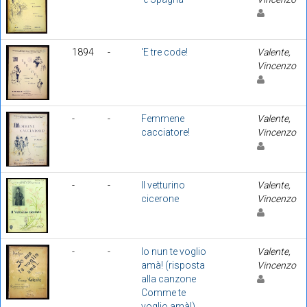
1894
-
'E tre code!
Valente,
Vincenzo
-
-
Femmene
Valente,
cacciatore!
Vincenzo
-
-
Il vetturino
Valente,
cicerone
Vincenzo
-
-
Io nun te voglio
Valente,
amà! (risposta
Vincenzo
alla canzone
Comme te
voglio amà!)