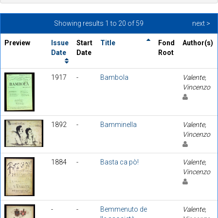
Showing results 1 to 20 of 59
next >
Preview
Issue
Start
Title
Fond
Author(s)
Date
Date
Root
1917
-
Bambola
Valente,
Vincenzo
1892
-
Bamminella
Valente,
Vincenzo
1884
-
Basta ca pò!
Valente,
Vincenzo
-
-
Bemmenuto de
Valente,