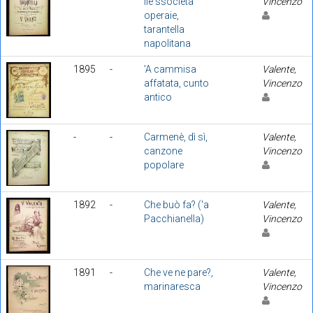
lle ssocietà
Vincenzo
operaie,
tarantella
napolitana
1895
-
'A cammisa
Valente,
affatata, cunto
Vincenzo
antico
-
-
Carmenè, dì sì,
Valente,
canzone
Vincenzo
popolare
1892
-
Che buò fa? ('a
Valente,
Pacchianella)
Vincenzo
1891
-
Che ve ne pare?,
Valente,
marinaresca
Vincenzo