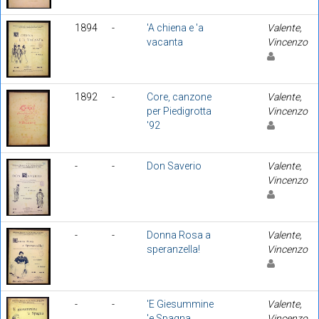
1894
-
'A chiena e 'a
Valente,
vacanta
Vincenzo
1892
-
Core, canzone
Valente,
per Piedigrotta
Vincenzo
'92
-
-
Don Saverio
Valente,
Vincenzo
-
-
Donna Rosa a
Valente,
speranzella!
Vincenzo
-
-
'E Giesummine
Valente,
'e Spagna
Vincenzo