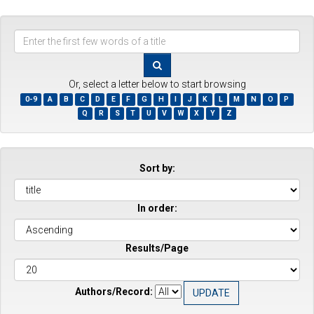
Enter
the
first
few
Or, select a letter below to start browsing
words
0-9
A
B
C
D
E
F
G
H
I
J
K
L
M
N
O
P
of
Q
R
S
T
U
V
W
X
Y
Z
a
title
Sort by:
In order:
Results/Page
Authors/Record: