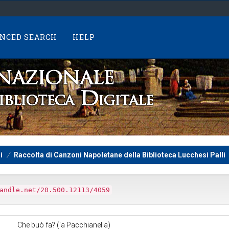
NCED SEARCH
HELP
i
Raccolta di Canzoni Napoletane della Biblioteca Lucchesi Palli
andle.net/20.500.12113/4059
Che buò fa? ('a Pacchianella)