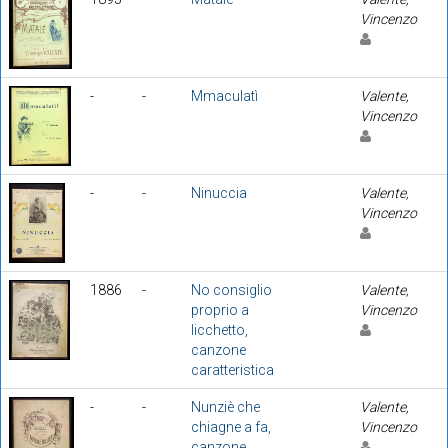
Vincenzo
-
-
Mmaculatì
Valente,
Vincenzo
-
-
Ninuccia
Valente,
Vincenzo
1886
-
No consiglio
Valente,
proprio a
Vincenzo
licchetto,
canzone
caratteristica
-
-
Nunziè che
Valente,
chiagne a fa,
Vincenzo
canzone