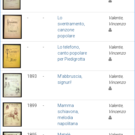
-
-
Lo
Valente,
sventramento,
Vincenzo
canzone
popolare
-
-
Lo telefono,
Valente,
canto popolare
Vincenzo
per Piedigrotta
1893
-
M'abbruscia,
Valente,
signuri!
Vincenzo
1899
-
Mamma
Valente,
schiavona,
Vincenzo
melodia
napolitana
1895
-
Matalè
Valente,