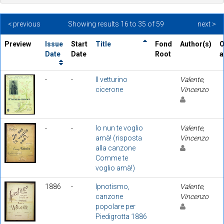
< previous
Showing results 16 to 35 of 59
next >
Preview
Issue
Start
Title
Fond
Author(s)
O
Date
Date
Root
a
-
-
Il vetturino
Valente,
cicerone
Vincenzo
-
-
Io nun te voglio
Valente,
amà! (risposta
Vincenzo
alla canzone
Comme te
voglio amà!)
1886
-
Ipnotismo,
Valente,
canzone
Vincenzo
popolare per
Piedigrotta 1886