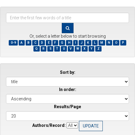
Enter
the
first
few
Or, select a letter below to start browsing
words
0-9
A
B
C
D
E
F
G
H
I
J
K
L
M
N
O
P
of
Q
R
S
T
U
V
W
X
Y
Z
a
title
Sort by:
In order:
Results/Page
Authors/Record: