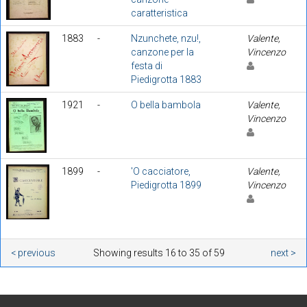
caratteristica
1883
-
Nzunchete, nzu!,
Valente,
canzone per la
Vincenzo
festa di
Piedigrotta 1883
1921
-
O bella bambola
Valente,
Vincenzo
1899
-
'O cacciatore,
Valente,
Piedigrotta 1899
Vincenzo
< previous
Showing results 16 to 35 of 59
next >