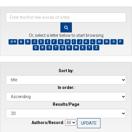
Enter
the
first
few
Or, select a letter below to start browsing
words
0-9
A
B
C
D
E
F
G
H
I
J
K
L
M
N
O
P
of
Q
R
S
T
U
V
W
X
Y
Z
a
title
Sort by:
In order:
Results/Page
Authors/Record: