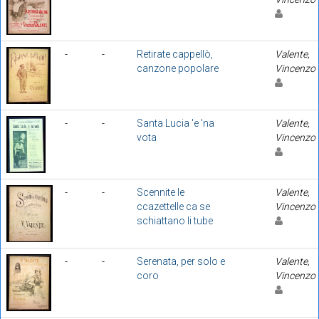
-
-
Retirate cappellò,
Valente,
canzone popolare
Vincenzo
-
-
Santa Lucia 'e 'na
Valente,
vota
Vincenzo
-
-
Scennite le
Valente,
ccazettelle ca se
Vincenzo
schiattano li tube
-
-
Serenata, per solo e
Valente,
coro
Vincenzo