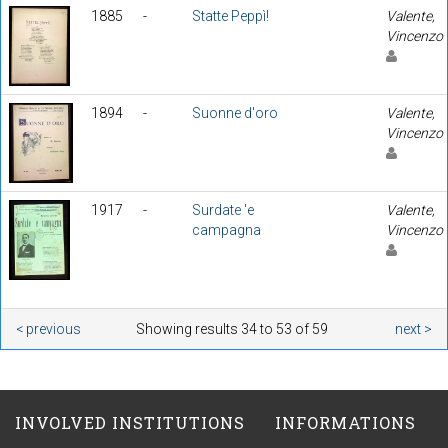
1885
-
Statte Peppì!
Valente,
Vincenzo
1894
-
Suonne d'oro
Valente,
Vincenzo
1917
-
Surdate 'e
Valente,
campagna
Vincenzo
< previous
Showing results 34 to 53 of 59
next >
INVOLVED INSTITUTIONS
INFORMATIONS