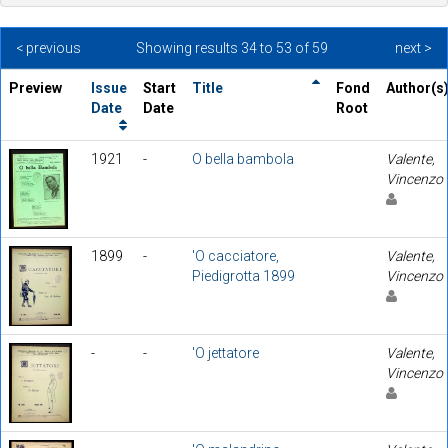
< previous
Showing results 34 to 53 of 59
next >
Preview
Issue
Start
Title
Fond
Author(s
Date
Date
Root
1921
-
O bella bambola
Valente,
Vincenzo
1899
-
'O cacciatore,
Valente,
Piedigrotta 1899
Vincenzo
-
-
'O jettatore
Valente,
Vincenzo