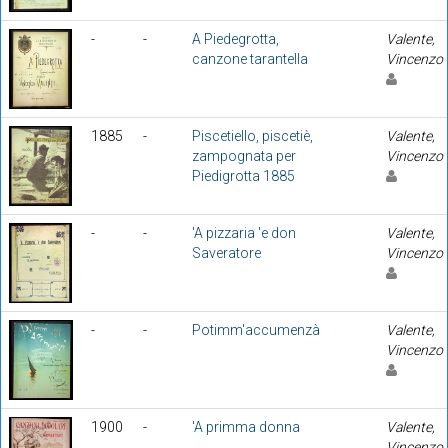
-
-
A Piedegrotta,
Valente,
canzone tarantella
Vincenzo
1885
-
Piscetiello, piscetiè,
Valente,
zampognata per
Vincenzo
Piedigrotta 1885
-
-
'A pizzaria 'e don
Valente,
Saveratore
Vincenzo
-
-
Potimm'accumenzà
Valente,
Vincenzo
1900
-
'A primma donna
Valente,
Vincenzo