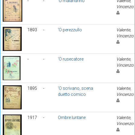
-
-
'O malandrino
Valente,
Vincenzo
1893
-
'O perezzullo
Valente,
Vincenzo
-
-
'O rusecatore
Valente,
Vincenzo
1895
-
'O scrivano, scena
Valente,
duetto comico
Vincenzo
1917
-
Ombre luntane
Valente,
Vincenzo