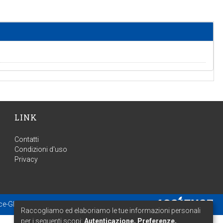
LINK
Contatti
Condizioni d'uso
Privacy
ce-GLAM
- Estensione mantenuta e ottimizzata da
Raccogliamo ed elaboriamo le tue informazioni personali
per i seguenti scopi:
Autenticazione, Preferenze,