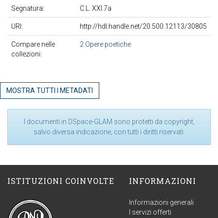
Segnatura:
C.L. XXI.7a
URI:
http://hdl.handle.net/20.500.12113/30805
Compare nelle
2.Opere poetiche
collezioni:
MOSTRA TUTTI I METADATI
I documenti in DSpace-GLAM sono protetti da copyright,
salvo diversa indicazione, con tutti i diritti riservati.
ISTITUZIONI COINVOLTE
INFORMAZIONI
Informazioni generali
I servizi offerti