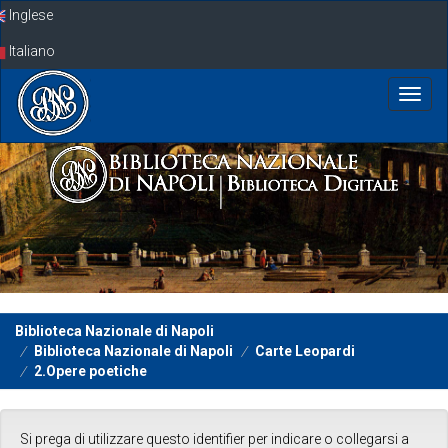
Skip
Inglese
navigation
Italiano
Biblioteca Nazionale di Napoli
Biblioteca Nazionale di Napoli
Carte Leopardi
2.Opere poetiche
Si prega di utilizzare questo identifier per indicare o collegarsi a